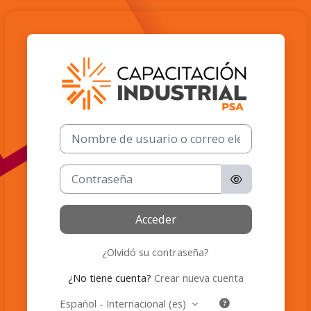
Salta al contenido principal
Entrar a Capaci
Saltar a creación de una nueva cuenta
Nombre de usuario o correo electrónico
Contraseña
Acceder
¿Olvidó su contraseña?
¿No tiene cuenta?
Crear nueva cuenta
Español - Internacional ‎(es)‎